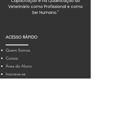
Capacitação e na Qualificação do
Veterinário como Profissional e como
Ser Humano."
ACESSO RÁPIDO
Quem Somos
Cursos
Área do Aluno
Inscreva-se
FAQ
INFORMAÇÕES DE CONTATO
falecom@epmvet.com.br
Whatsapp 55(11) 94182-4101