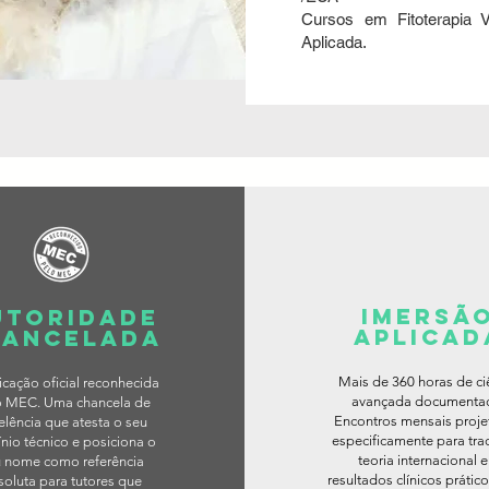
Cursos em Fitoterapia Ve
Aplicada.
imersã
utoridade
aplicad
hancelada
Mais de 360 horas de ci
ficação oficial reconhecida
avançada documenta
o MEC. Uma chancela de
Encontros mensais proj
elência que atesta o seu
especificamente para trad
nio técnico e posiciona o
teoria internacional 
 nome como referência
resultados clínicos prátic
soluta para tutores que