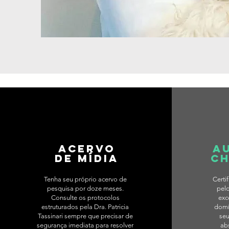
ACERVO
a
de mídia
c
Tenha seu próprio acervo de
Certi
pesquisa por doze meses.
pel
Consulte os protocolos
exc
estruturados pela Dra. Patricia
domí
Tassinari sempre que precisar de
seu
segurança imediata para resolver
ab