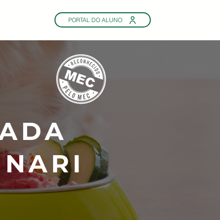
ontato
PORTAL DO ALUNO
ÇADA
INARI