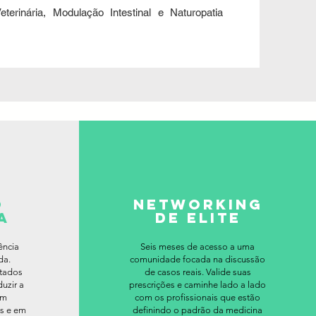
terinária, Modulação Intestinal e Naturopatia
o
networking
a
de elite
ência
Seis meses de acesso a uma
da.
comunidade focada na discussão
etados
de casos reais. Valide suas
uzir a
prescrições e caminhe lado a lado
em
com os profissionais que estão
os e em
definindo o padrão da medicina